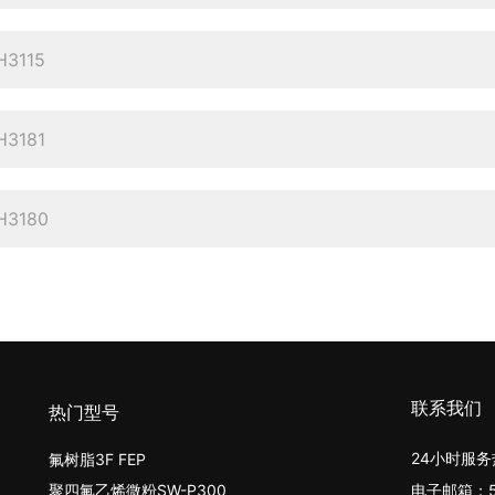
H3115
H3181
H3180
联系我们
热门型号
24小时服务热
氟树脂3F FEP
聚四氟乙烯微粉SW-P300
电子邮箱：53