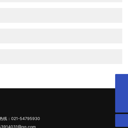
sum-well@qq.com
021-54795930
线：021-54795930
914031@qq.com